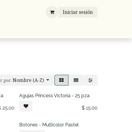
Iniciar sesión
víos
Mayoreo
Contáctenos
Listones
Nombre (A-Z)
r por:
za
Agujas Princess Victoria - 25 pza
$
25.00
$
15.00
Botones - Multicolor Pastel