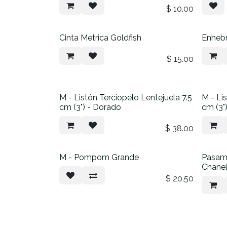
$
10.00
Cinta Metrica Goldfish
Enhebr
$
15.00
M - Listón Terciopelo Lentejuela 7.5
M - Li
cm (3") - Dorado
cm (3")
$
38.00
M - Pompom Grande
Pasama
Chanel
$
20.50