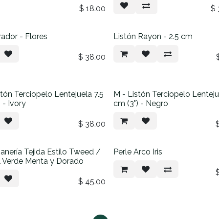
$
18.00
$
ador - Flores
Listón Rayon - 2.5 cm
$
38.00
stón Terciopelo Lentejuela 7.5
M - Listón Terciopelo Lenteju
 - Ivory
cm (3") - Negro
$
38.00
nería Tejida Estilo Tweed /
Perle Arco Iris
 Verde Menta y Dorado
$
45.00