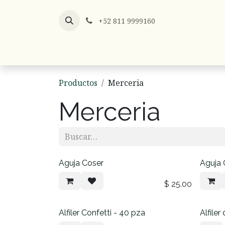
Ir al contenido
+52 811 9999160
Listones
Listón x Metro
Hilos y
Productos
Merceria
Merceria
Aguja Coser
Aguja 
$
25.00
Alfiler Confetti - 40 pza
Alfile