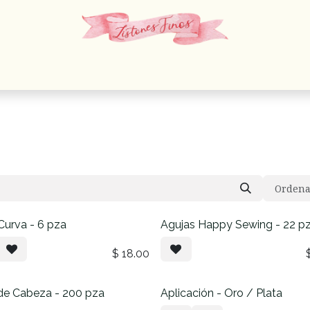
 Cordones
Estambres
Mercería
Papelería
En
Ordena
Curva - 6 pza
Agujas Happy Sewing - 22 p
$
18.00
r de Cabeza - 200 pza
Aplicación - Oro / Plata