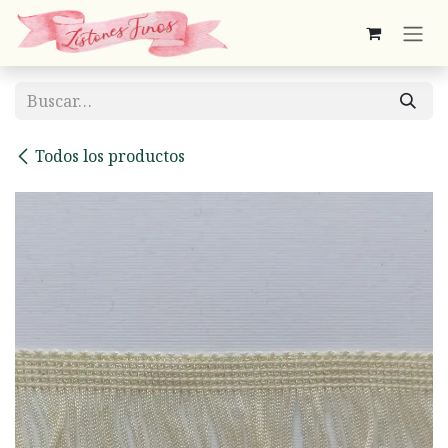
Ir al contenido
Todos los productos