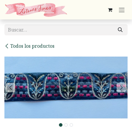
Ir al contenido
Todos los productos