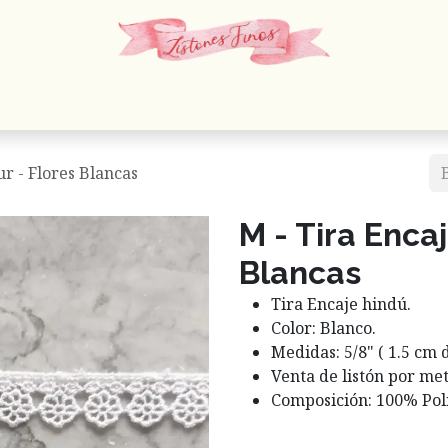
 Cordones
Estambres
Mercería
Papelería
En
ur - Flores Blancas
M - Tira Enca
Blancas
Tira Encaje hindú.
Color: Blanco.
Medidas: 5/8" ( 1.5 cm 
Venta de listón por met
Composición: 100% Poli