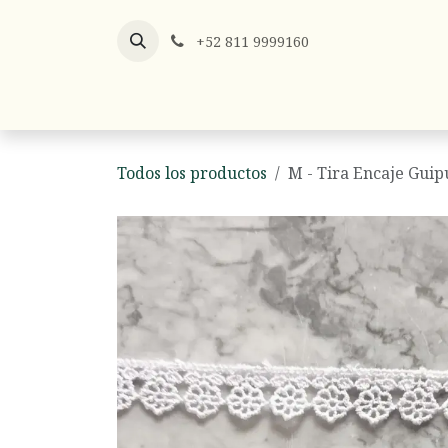
Ir al contenido
+52 811 9999160
Listones
Listón x Metro
Hilos y
Todos los productos
M - Tira Encaje Guip