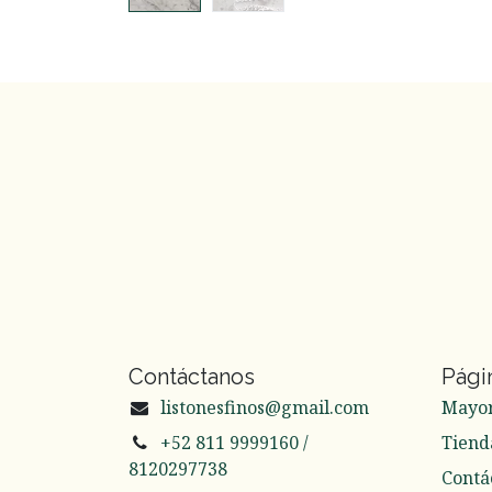
Contáctanos
Pági
listonesfinos@gmail.com
Mayo
+52 811 9999160 /
Tiend
8120297738
Contá