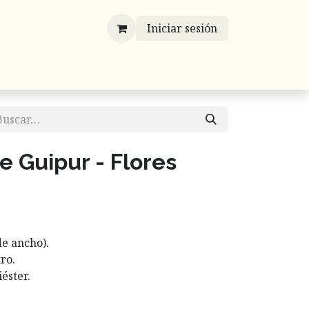
Iniciar sesión
víos
Mayoreo
Contáctenos
Listones
je Guipur - Flores
de ancho).
ro.
éster.