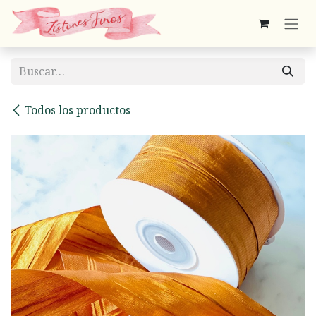
Ir al contenido
Todos los productos