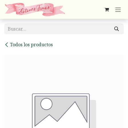
Ir al contenido
Todos los productos