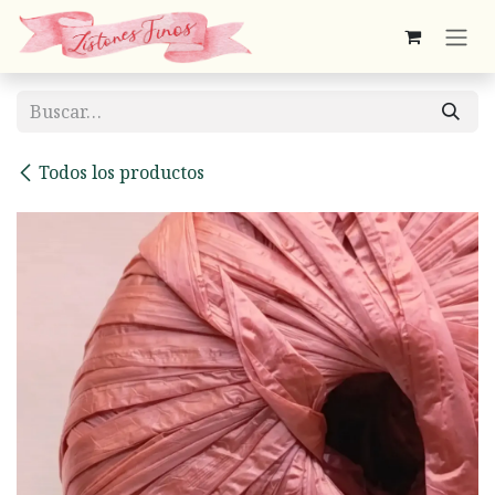
Ir al contenido
Todos los productos