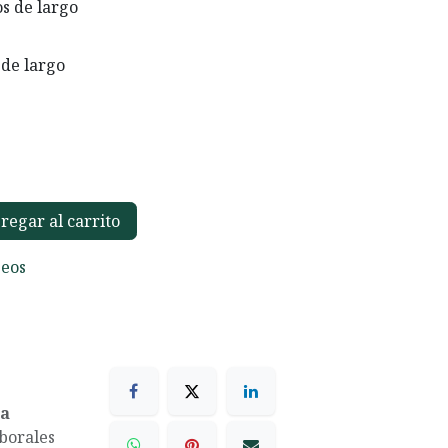
os de largo
 de largo
egar al carrito
seos
ea
aborales