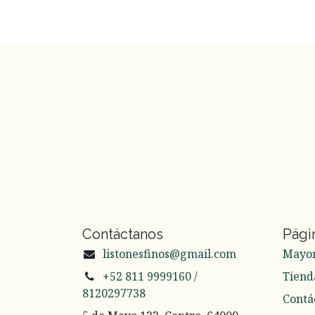
Contáctanos
Pági
listonesfinos@gmail.com
Mayo
+52 811 9999160 /
Tiend
8120297738
Contá