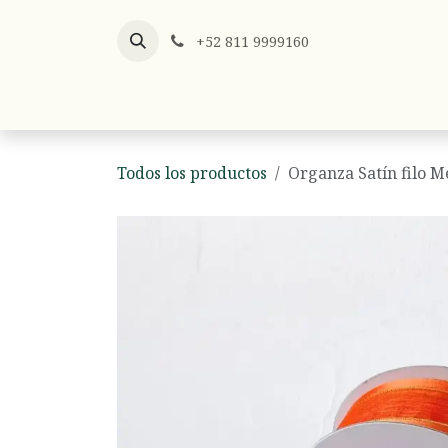
Ir al contenido
+52 811 9999160
Listones
Listón x Metro
Hilos y
Todos los productos
Organza Satín filo M