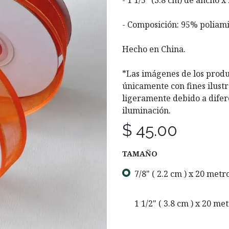
- 1 1/5" (3.8 cm) de ancho x
- Composición: 95% poliam
Hecho en China.
*Las imágenes de los produ
únicamente con fines ilustr
ligeramente debido a difer
iluminación.
$
45.00
TAMAÑO
7/8" ( 2.2 cm ) x 20 metr
1 1/2" ( 3.8 cm ) x 20 me