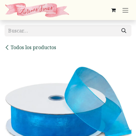
Ir al contenido
Todos los productos