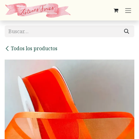
Ir al contenido
Todos los productos