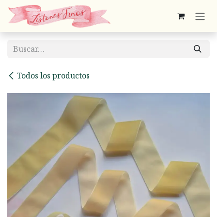
Ir al contenido
Todos los productos