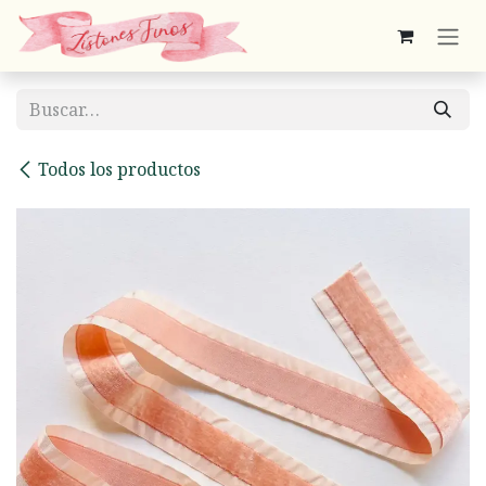
Ir al contenido
Todos los productos