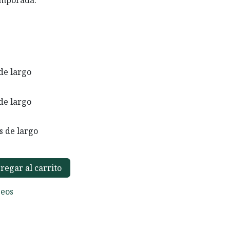
temporada.
 de largo
 de largo
s de largo
egar al carrito
seos