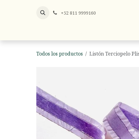
Ir al contenido
+52 811 9999160
Listones
Listón x Metro
Hilos y
Todos los productos
Listón Terciopelo Pli