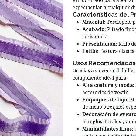
estructurado para aportar
espectacular a cualquier di
Características del P
Material:
Terciopelo p
Acabado:
Plisado fino
resistencia.
Presentación:
Rollo de
Estilo:
Textura clásica 
Usos Recomendados
Gracias a su versatilidad y
componente ideal para:
Alta costura y moda:
accesorios de vestir.
Empaques de lujo:
Mo
de nicho o regalos espe
Decoración de evento
arreglos florales y amb
Manualidades finas:
C