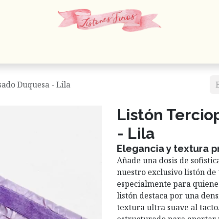
 Cordones
Estambres
Mercería
Papelería
En
sado Duquesa - Lila
Listón Terci
- Lila
Elegancia y textura 
Añade una dosis de sofistic
nuestro exclusivo listón de
especialmente para quienes
listón destaca por una densi
textura ultra suave al tact