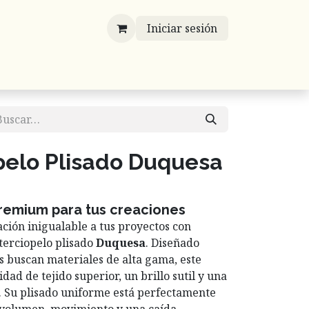
Iniciar sesión
víos
Mayoreo
Contáctenos
Listones
opelo Plisado Duquesa
premium para tus creaciones
ación inigualable a tus proyectos con
 terciopelo plisado
Duquesa
. Diseñado
 buscan materiales de alta gama, este
dad de tejido superior, un brillo sutil y una
o. Su plisado uniforme está perfectamente