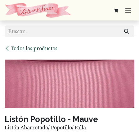
Ir al contenido
Todos los productos
Listón Popotillo - Mauve
Listón Abarrotado/ Popotillo/ Falla.