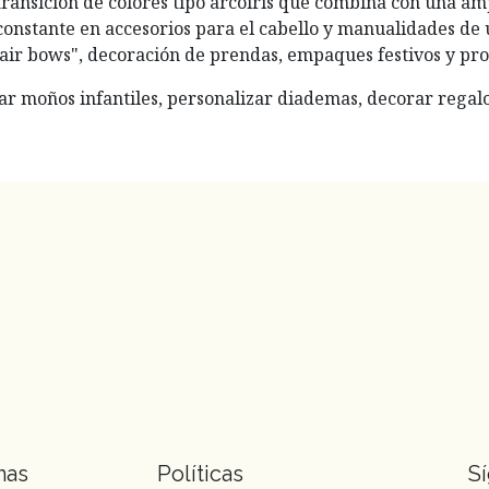
ansición de colores tipo arcoíris que combina con una amp
onstante en accesorios para el cabello y manualidades de 
hair bows", decoración de prendas, empaques festivos y pro
ear moños infantiles, personalizar diademas, decorar regal
nas
Políticas
S