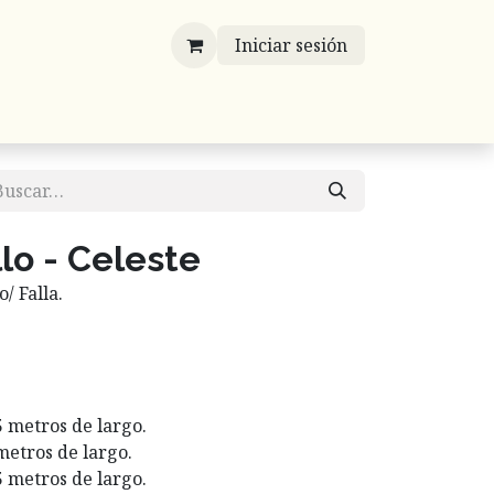
Iniciar sesión
víos
Mayoreo
Contáctenos
Listones
llo - Celeste
/ Falla.
5 metros de largo.
 metros de largo.
5 metros de largo.