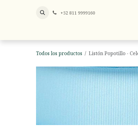
Ir al contenido
+52 811 9999160
Listones
Listón x Metro
Hilos y
Todos los productos
Listón Popotillo - Cel