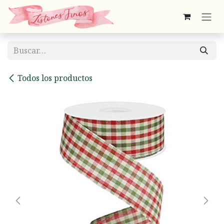
Ir al contenido
Todos los productos