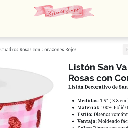
 Cordones
Estambres
Mercería
Papelería
En
- Cuadros Rosas con Corazones Rojos
Listón San Va
Rosas con Co
Listón Decorativo de San
Medidas:
1.5" ( 3.8 cm
Material:
100% Poliést
Estilo:
Diseños románti
Ventaja:
Moldeado fáci