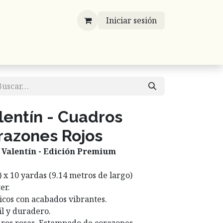
Iniciar sesión
víos
Mayoreo
Contáctenos
Listones
lentín - Cuadros
razones Rojos
 Valentín - Edición Premium
 ) x 10 yardas (9.14 metros de largo)
er.
cos con acabados vibrantes.
l y duradero.