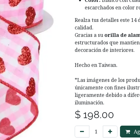
Color:
Blanco con cuad
escarchados en color ro
Realza tus detalles este 14 
calidad.
Gracias a su
orilla de ala
estructurados que mantiene
decoración de interiores.
Hecho en Taiwan.
*Las imágenes de los produ
únicamente con fines ilustr
ligeramente debido a difer
iluminación.
$
198.00
Agr