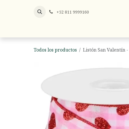
Ir al contenido
+52 811 9999160
Listones
Listón x Metro
Hilos y
Todos los productos
Listón San Valentín 