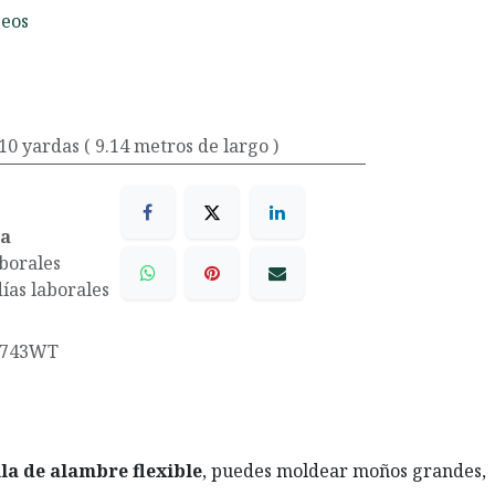
seos
x 10 yardas ( 9.14 metros de largo )
ea
aborales
días laborales
1743WT
!
lla de alambre flexible
, puedes moldear moños grandes,