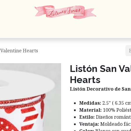
 Cordones
Estambres
Mercería
Papelería
En
- Valentine Hearts
Listón San Va
Hearts
Listón Decorativo de San
Medidas:
2.5" ( 6.35 c
Material:
100% Poliést
Estilo:
Diseños románti
Ventaja:
Moldeado fáci