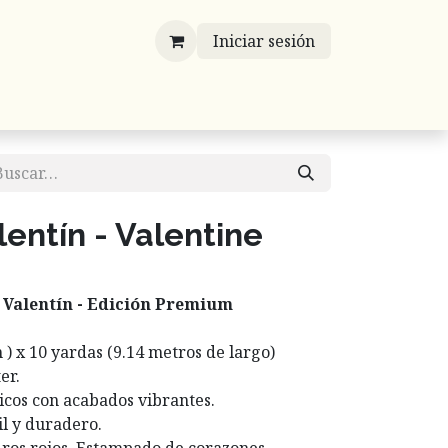
Iniciar sesión
víos
Mayoreo
Contáctenos
Listones
lentín - Valentine
 Valentín - Edición Premium
m ) x 10 yardas (9.14 metros de largo)
er.
cos con acabados vibrantes.
l y duradero.