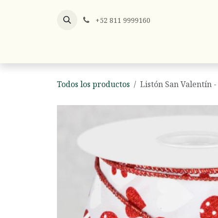
Ir al contenido
+52 811 9999160
Listones
Listón x Metro
Hilos y
Todos los productos
Listón San Valentín 