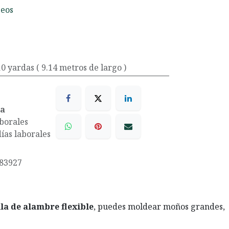
seos
 10 yardas ( 9.14 metros de largo )
ea
aborales
días laborales
83927
!
lla de alambre flexible
, puedes moldear moños grandes,