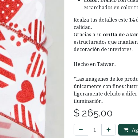
Color:
Blanco con cuad
escarchados en color ro
Realza tus detalles este 14 
calidad.
Gracias a su
orilla de ala
estructurados que mantiene
decoración de interiores.
Hecho en Taiwan.
*Las imágenes de los produ
únicamente con fines ilustr
ligeramente debido a difer
iluminación.
$
265.00
Agr