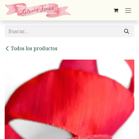
Ir al contenido
Todos los productos