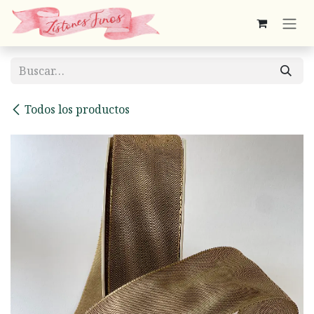
Ir al contenido
Todos los productos