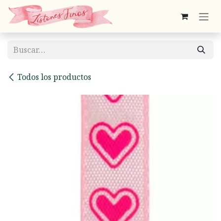
Ir al contenido
Todos los productos