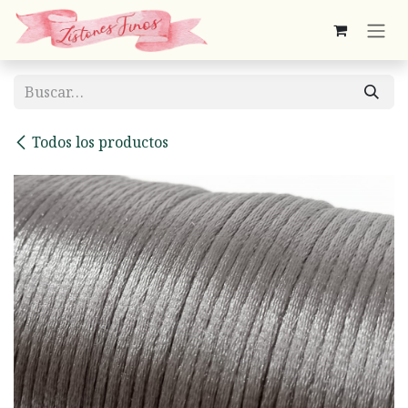
Ir al contenido
Todos los productos