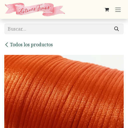
Ir al contenido
Todos los productos