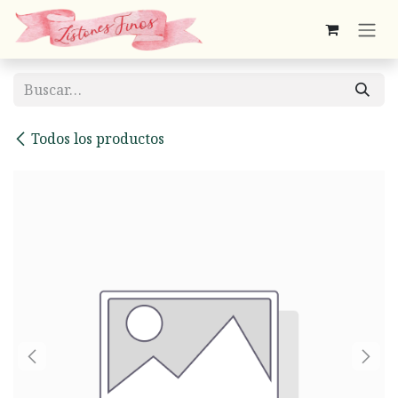
Ir al contenido
Todos los productos