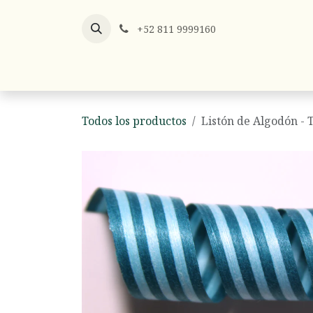
Ir al contenido
+52 811 9999160
Listones
Listón x Metro
Hilos y
Todos los productos
Listón de Algodón - 