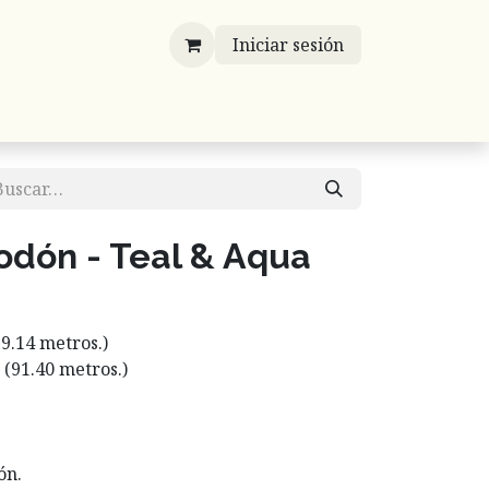
Iniciar sesión
víos
Mayoreo
Contáctenos
Listones
odón - Teal & Aqua
(9.14 metros.)
s (91.40 metros.)
ón.