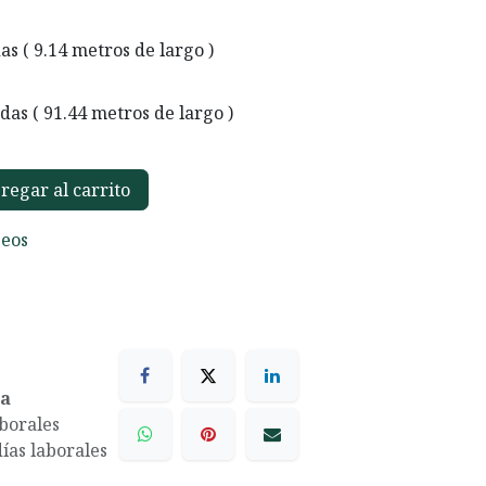
das ( 9.14 metros de largo )
rdas ( 91.44 metros de largo )
egar al carrito
seos
ea
aborales
días laborales