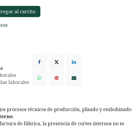
egar al carrito
seos
ea
aborales
días laborales
ejos procesos técnicos de producción, plisado y embobinado
nterno
.
actura de fábrica, la presencia de cortes internos no se