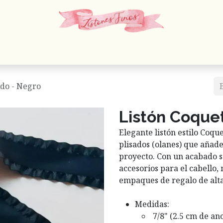
 Cordones
Estambres
Mercería
Papelería
En
ado - Negro
Listón Coquet
Elegante listón estilo Coqu
plisados (olanes) que añade
proyecto. Con un acabado sa
accesorios para el cabello
empaques de regalo de alt
Medidas:
7/8" (2.5 cm de anc