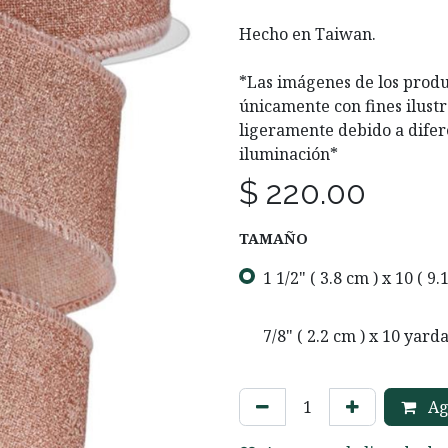
Hecho en Taiwan.
*Las imágenes de los produ
únicamente con fines ilustr
ligeramente debido a difer
iluminación*
$
220.00
TAMAÑO
1 1/2" ( 3.8 cm ) x 10 ( 9
7/8" ( 2.2 cm ) x 10 yard
Agr