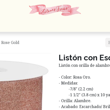
 Cordones
Estambres
Mercería
Papelería
En
- Rose Gold
Listón con Es
Listón con orilla de alamb
- Color: Rosa Oro.
- Medidas:
-​7/8" (2.2 cm)
​-1 1/2" (3.8 cm) x 10 
- Orilla: Alambre.
- Acabado: Escarchado/ Bril