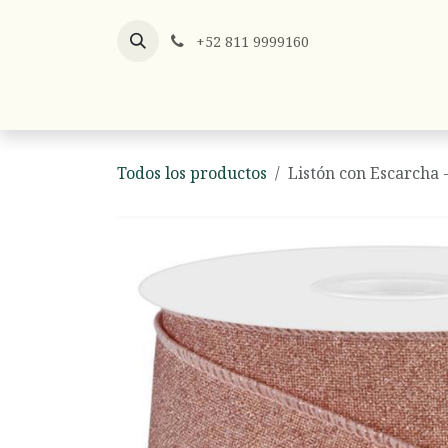
Ir al contenido
+52 811 9999160
Listones
Listón x Metro
Hilos y
Todos los productos
Listón con Escarcha 