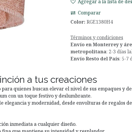
Agregar a la lista de de
Comparar
Color:
RGE1380H4
Términos y condiciones
Envío en Monterrey y ár
metropolitana
: 2-3 días l
Envío Resto del País
: 5-7 
inción a tus creaciones
para quienes buscan elevar el nivel de sus empaques y dec
ium con un toque festivo y deslumbrante.
 de elegancia y modernidad, desde envolturas de regalos de
ción inmediata a cualquier diseño.
 fina que mantiene su intensidad y resplandor.