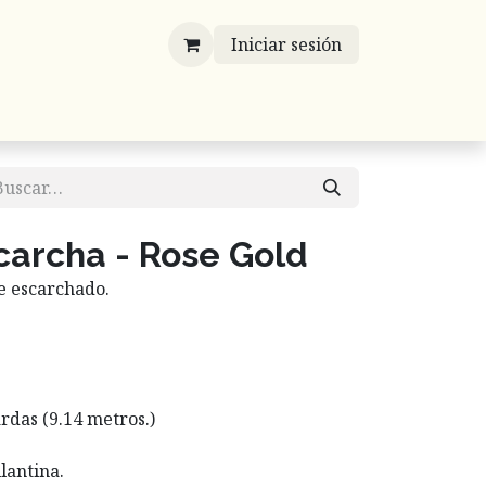
Iniciar sesión
víos
Mayoreo
Contáctenos
Listones
carcha - Rose Gold
re escarchado.
yardas (9.14 metros.)
lantina.