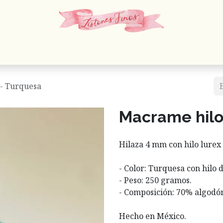
 Cordones
Estambres
Mercería
Papelería
En
- Turquesa
Macrame hilo
Hilaza 4 mm con hilo lurex
- Color: Turquesa con hilo 
- Peso: 250 gramos.
- Composición: 70% algodón
Hecho en México.