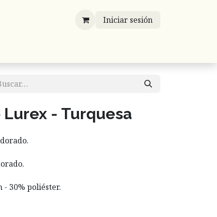
Iniciar sesión
víos
Mayoreo
Contáctenos
Listones
 Lurex - Turquesa
 dorado.
dorado.
 - 30% poliéster.