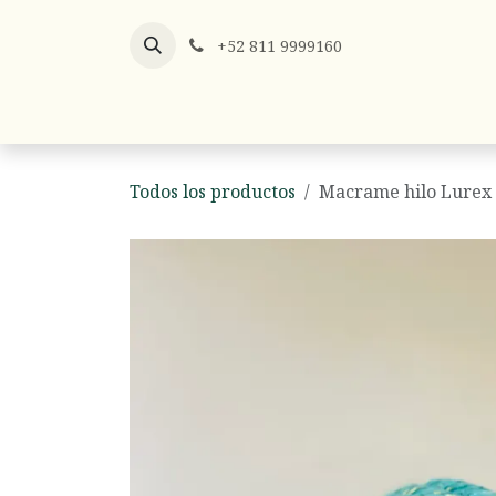
Ir al contenido
+52 811 9999160
Listones
Listón x Metro
Hilos y
Todos los productos
Macrame hilo Lurex 