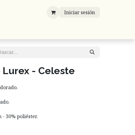
Iniciar sesión
víos
Mayoreo
Contáctenos
Listones
 Lurex - Celeste
 dorado.
rado.
 - 30% poliéster.