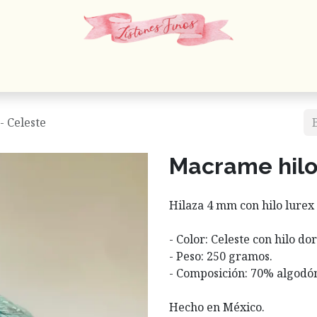
 Cordones
Estambres
Mercería
Papelería
En
- Celeste
Macrame hilo
Hilaza 4 mm con hilo lurex
- Color: Celeste con hilo do
- Peso: 250 gramos.
- Composición: 70% algodón
Hecho en México.