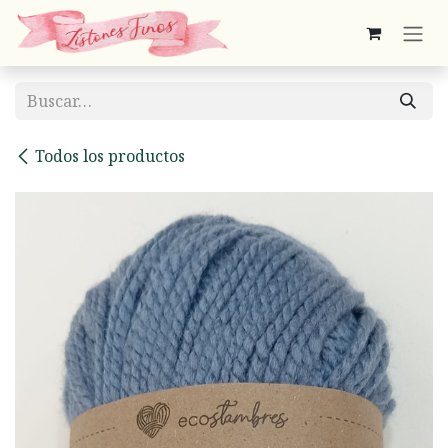
Ir al contenido
Todos los productos