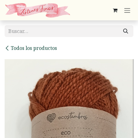
Ir al contenido
Todos los productos