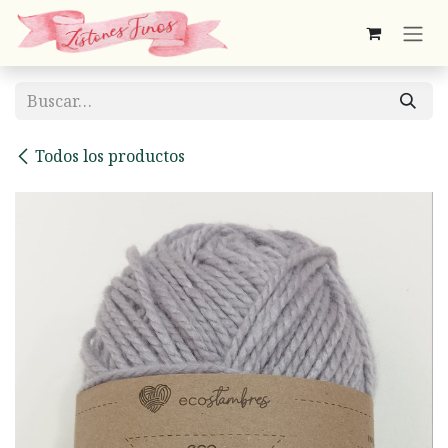
Ir al contenido
Todos los productos