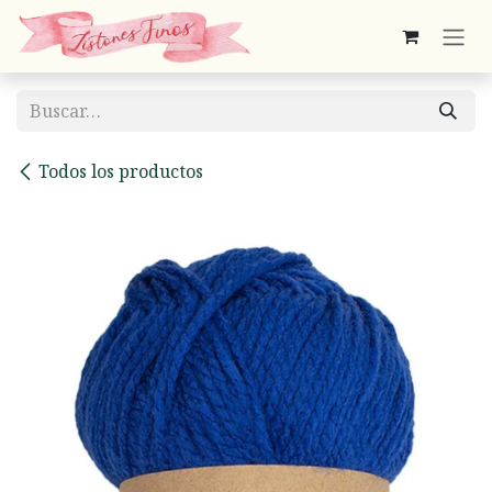
Ir al contenido
Todos los productos