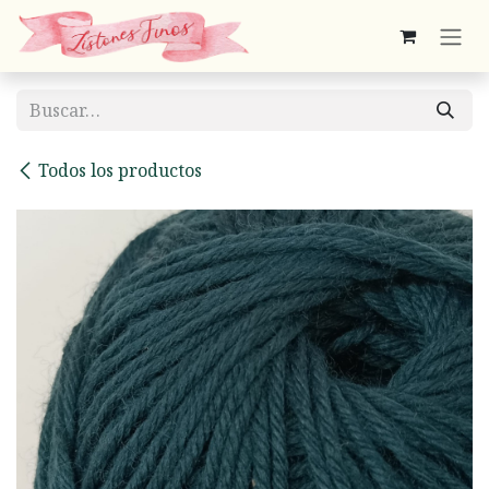
Ir al contenido
Todos los productos