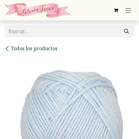
Ir al contenido
Todos los productos