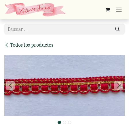
Ir al contenido
Todos los productos