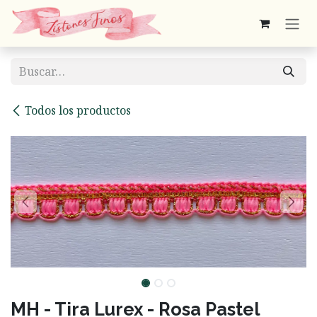
Ir al contenido
Todos los productos
MH - Tira Lurex - Rosa Pastel