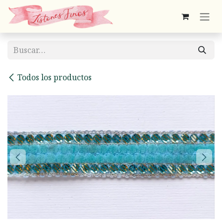
Ir al contenido
Todos los productos