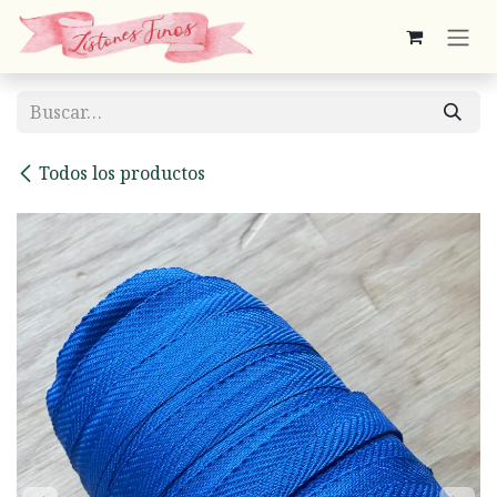
Ir al contenido
Todos los productos