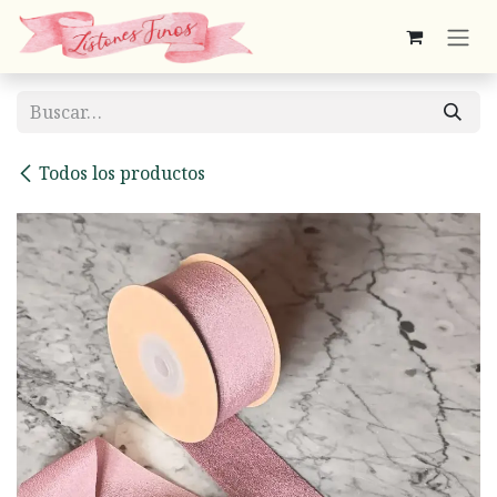
Ir al contenido
Todos los productos