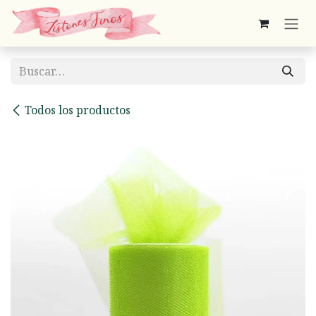
Ir al contenido
Todos los productos