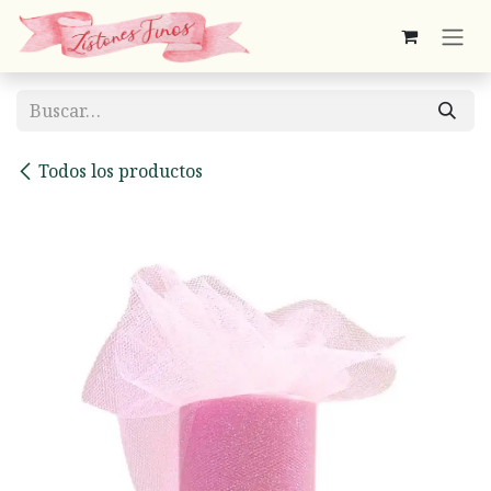
Ir al contenido
Todos los productos