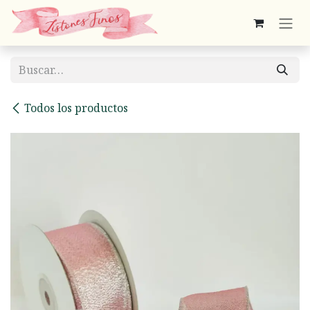
Ir al contenido
Todos los productos