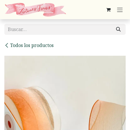
Ir al contenido
Todos los productos